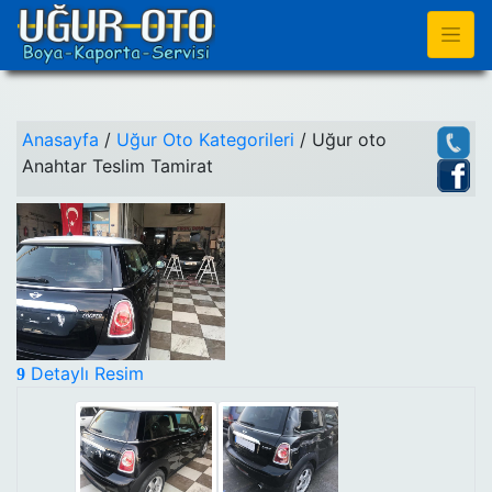
Anasayfa
/
Uğur Oto Kategorileri
/ Uğur oto
Anahtar Teslim Tamirat
Detaylı Resim
9